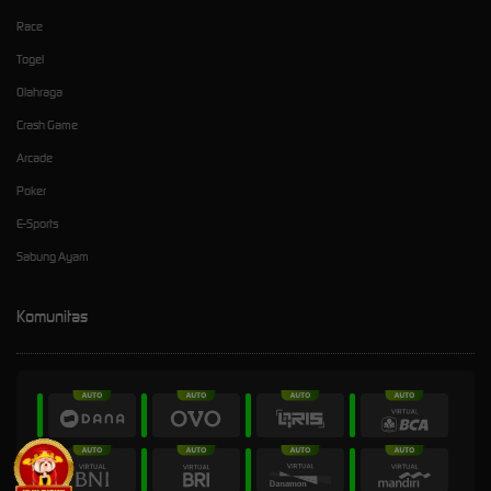
Race
Togel
Olahraga
Crash Game
Arcade
Poker
E-Sports
Sabung Ayam
Komunitas