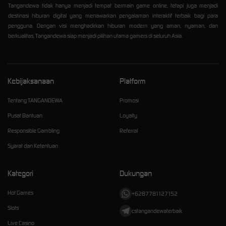
Tangandewa tidak hanya menjadi tempat bermain game online, tetapi juga menjadi
destinasi hiburan digital yang menawarkan pengalaman interaktif terbaik bagi para
pengguna. Dengan visi menghadirkan hiburan modern yang aman, nyaman, dan
berkualitas, Tangandewa siap menjadi pilihan utama gamers di seluruh Asia.
Kebijaksanaan
Platform
Tentang TANGANDEWA
Promosi
Pusat Bantuan
Loyalty
Responsible Gambling
Referral
Syarat dan Ketentuan
Kategori
Dukungan
Hot Games
+6287781127152
Slots
cstangandewaterbaik
Live Casino