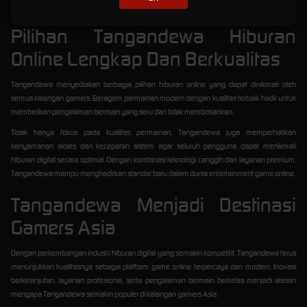
kendala.
Pilihan Tangandewa Hiburan
Online Lengkap Dan Berkualitas
Tangandewa menyediakan berbagai pilihan hiburan online yang dapat dinikmati oleh
semua kalangan gamers. Beragam permainan modern dengan kualitas terbaik hadir untuk
memberikan pengalaman bermain yang seru dan tidak membosankan.
Tidak hanya fokus pada kualitas permainan, Tangandewa juga memperhatikan
kenyamanan akses dan kecepatan sistem agar seluruh pengguna dapat menikmati
hiburan digital secara optimal. Dengan kombinasi teknologi canggih dan layanan premium,
Tangandewa mampu menghadirkan standar baru dalam dunia entertainment game online.
Tangandewa Menjadi Destinasi
Gamers Asia
Dengan perkembangan industri hiburan digital yang semakin kompetitif, Tangandewa terus
menunjukkan kualitasnya sebagai platform game online terpercaya dan modern. Inovasi
berkelanjutan, layanan profesional, serta pengalaman bermain berkelas menjadi alasan
mengapa Tangandewa semakin populer di kalangan gamers Asia.