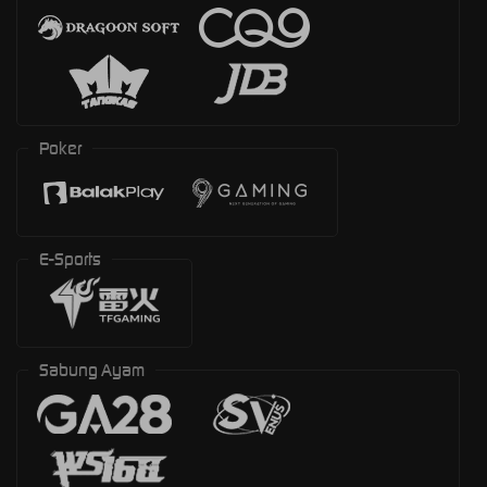
Poker
E-Sports
Sabung Ayam