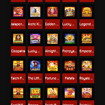
Jalapeno 2
Arctic King
Golden Wuzetian
Lucky Wheel
Legend of Aztec
Cleopatra
Lucky Wheel Deluxe
Almighty Zeus
Frenzyshot
Emperor Auspicious
Taichi Fortuna
The LIttle Witch
Fortune Cat
Fafafa
Royale Expedition