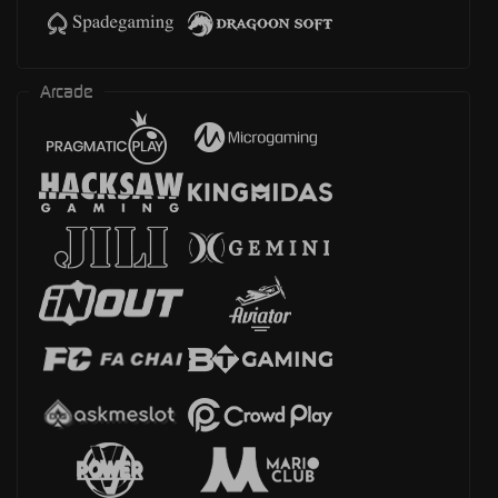
Arcade