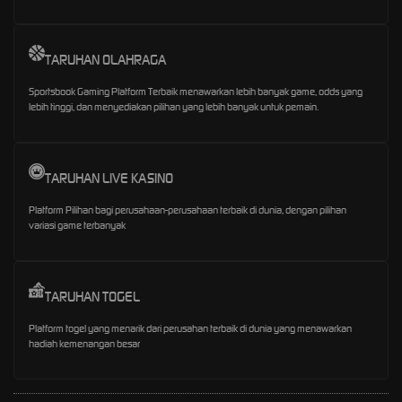
TARUHAN OLAHRAGA
Sportsbook Gaming Platform Terbaik menawarkan lebih banyak game, odds yang
lebih tinggi, dan menyediakan pilihan yang lebih banyak untuk pemain.
TARUHAN LIVE KASINO
Platform Pilihan bagi perusahaan-perusahaan terbaik di dunia, dengan pilihan
variasi game terbanyak
TARUHAN TOGEL
Platform togel yang menarik dari perusahan terbaik di dunia yang menawarkan
hadiah kemenangan besar