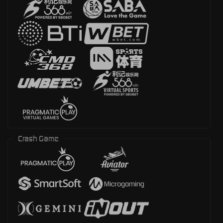
Crash Game