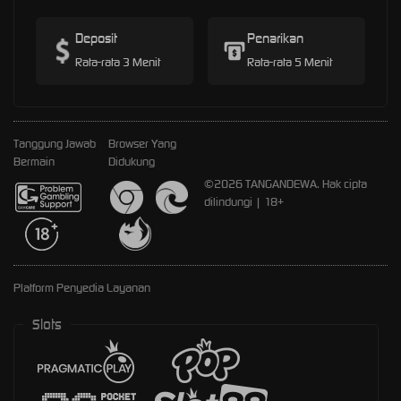
Deposit
Penarikan
Rata-rata 3 Menit
Rata-rata 5 Menit
Tanggung Jawab
Browser Yang
Bermain
Didukung
©2026 TANGANDEWA. Hak cipta
dilindungi | 18+
Platform Penyedia Layanan
Slots