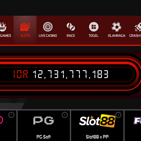
 GAMES
SLOTS
LIVE CASINO
RACE
TOGEL
OLAHRAGA
CRASH
IDR
12,731,777,183
i
i
i
a
PG Soft
Slot88 x PP