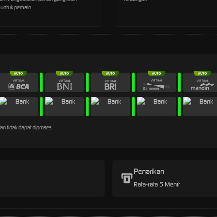
untuk pemain.
an tidak dapat diproses
Penarikan
Rata-rata 5 Menit