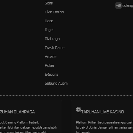
Slots
cstan
Live Casino
Race
Togel
Olahraga
Crash Game
Arcade
Poker
E-Sports
Sabung Ayam
RUHAN OLAHRAGA
TARUHAN LIVE KASINO
ook Gaming Platform Terbaik
Platform Pilihan bagi perusahaan-perusa
kan lebih banyak game, odds yang lebih
terbaik di dunia, dengan pilihan variasi g
 dan menyediakan pilihan yang lebih
terbanyak