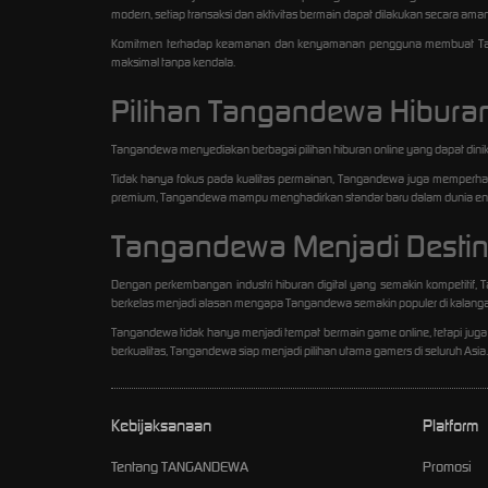
modern, setiap transaksi dan aktivitas bermain dapat dilakukan secara ama
Komitmen terhadap keamanan dan kenyamanan pengguna membuat Tanga
maksimal tanpa kendala.
Pilihan Tangandewa Hiburan
Tangandewa menyediakan berbagai pilihan hiburan online yang dapat din
Tidak hanya fokus pada kualitas permainan, Tangandewa juga memperhat
premium, Tangandewa mampu menghadirkan standar baru dalam dunia ent
Tangandewa Menjadi Destin
Dengan perkembangan industri hiburan digital yang semakin kompetitif, 
berkelas menjadi alasan mengapa Tangandewa semakin populer di kalanga
Tangandewa tidak hanya menjadi tempat bermain game online, tetapi juga
berkualitas, Tangandewa siap menjadi pilihan utama gamers di seluruh Asia.
Kebijaksanaan
Platform
Tentang TANGANDEWA
Promosi