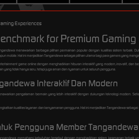
aming Experiences
enchmark for Premium Gaming 
ngandewa menawarkan berbagai pilihan permainan populer dengan kualitas sistem terbaik. Duk
maupun mobile. Hal ini menjadikan Tangandewa sebagai pilihan utama bagi para gamers yang me
rtainment game online dengan menghadirkan hiburan interaktif yang modern, inovatif, dan berke
yang tidak hanya seru, tetapi juga aman dan nyaman untuk seluruh pengguna.
gandewa Interaktif Dan Modern
enawarkan pengalaman bermain yang lebih interaktif dengan dukungan teknologi modern. Seti
ningkatkan kualitas layanan dan kenyamanan pengguna. Hal ini menjadikan Tangandewa sebagai s
Untuk Pengguna Member Tangandewa
 Tangandewa memahami kebutuhan tersebut dengan menghadirkan sistem keamanan terbaik unt