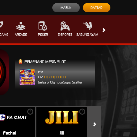
MASUK
DAFTAR
 GAME
ARCADE
POKER
E-SPORTS
SABUNG AYAM
PROMOSI
PEMENANG MESIN SLOT
z*o
IDR
11,680,800.00
Gates of Olympus Super Scatter
z*o
IDR
10,708,200.00
Gates of Olympus Super Scatter
i
i
i
z*o
IDR
9,090,000.00
No Limit City
Gates of Olympus Super Scatter
Fachai
Jili
deke****9