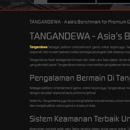
TANGANDEWA - Asia’s Benchmark for Premium G
TANGANDEWA - Asia’s B
Tangandewa
Sebagai platform entertainment game online terpercaya, Ta
responsif, dan mudah diakses melalui berbagai perangkat, baik desktop 
Tangandewa hadir sebagai benchmark dan tolak ukur baru dalam dunia ente
yang semakin pesat, Tangandewa mampu memberikan pengalaman bermain 
Pengalaman Bermain Di Tan
Sebagai platform entertainment game online terpercaya, Tangandewa m
dengan tampilan responsif serta performa optimal.
Selain itu, Tangandewa juga terus menghadirkan inovasi terbaru untuk me
dan menjadi pilihan utama gamers di seluruh Asia.
Sistem Keamanan Terbaik 
Keamanan menjadi salah satu faktor penting dalam dunia game online.