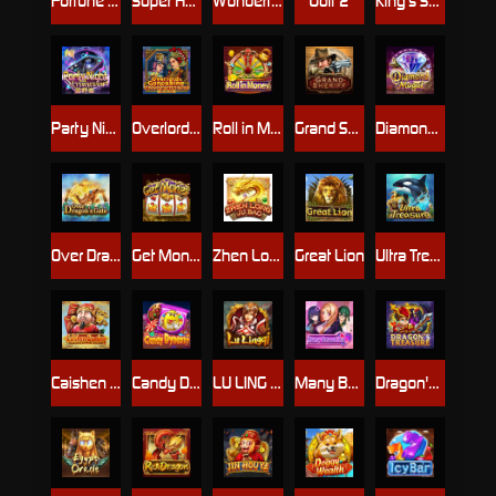
Fortune Twins
Super Hoo Hey How
Wonderful Christmas
Golf 2
King's Sword
Party Night
Overlord & Concubine
Roll in Money
Grand Sheriff
Diamond Mogul
Over Dragon's Gate
Get Money
Zhen Long Ju Bao
Great Lion
Ultra Treasure
Caishen Coming
Candy Dynasty
LU LING QI
Many Beauties
Dragon's Treasure