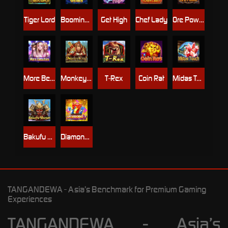
Tiger Lord
Booming Gems
Get High
Chef Lady
Ore Power
More Beauties
Monkey King
T-Rex
Coin Rat
Midas Touch
Bakufu Shogun
Diamond 7
TANGANDEWA - Asia’s Benchmark for Premium Gaming
Experiences
TANGANDEWA - Asia’s