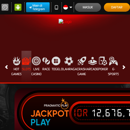
Main di
MASUK
DAFTAR
Telegram
HOT
SLOTS
LIVE
RACE
TOGEL
OLAHRAGA
CRASH
ARCADE
POKER
E-
SABUN
GAMES
CASINO
GAME
SPORTS
AYAM
IDR
12,676,
JACKPOT
PLAY