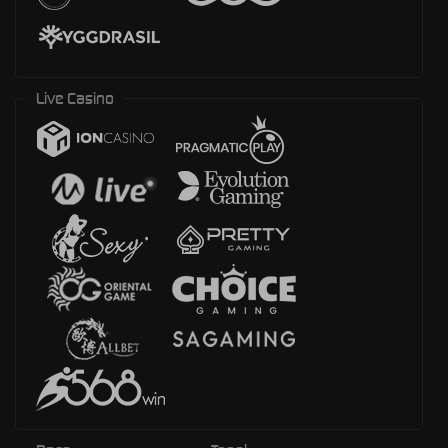
Live Casino