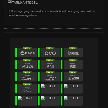
TARUHAN TOGEL
Platform togel yang menarik dari perusahan terbaik di dunia yang menawarkan
hadiah kemenangan besar