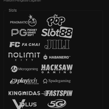
Platform Penyedia Layanan
Slots