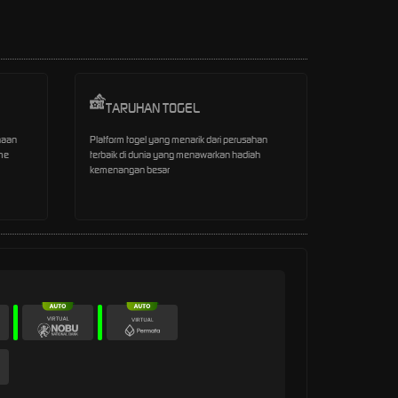
TARUHAN TOGEL
haan
Platform togel yang menarik dari perusahan
ame
terbaik di dunia yang menawarkan hadiah
kemenangan besar