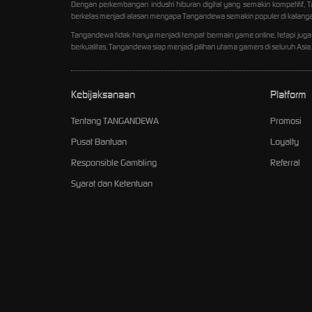
Dengan perkembangan industri hiburan digital yang semakin kompetitif, 
berkelas menjadi alasan mengapa Tangandewa semakin populer di kalanga
Tangandewa tidak hanya menjadi tempat bermain game online, tetapi juga
berkualitas, Tangandewa siap menjadi pilihan utama gamers di seluruh Asia.
Kebijaksanaan
Platform
Tentang TANGANDEWA
Promosi
Pusat Bantuan
Loyalty
Responsible Gambling
Referral
Syarat dan Ketentuan