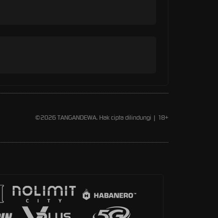
©2026 TANGANDEWA. Hak cipta dilindungi | 18+