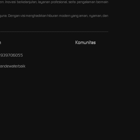
n. Inovasi berkelanjutan, layanan profesional, serta pengalaman bermain
engguna. Dengan visi menghadirkan hiburan modern yang aman, nyaman, dan
n
Komunitas
1939706055
gandewaterbaik