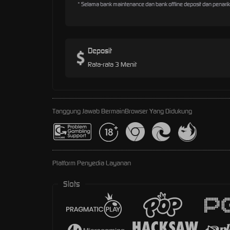
* Selama bank maintenance dan bank offline deposit dan penarik
Deposit
Rata-rata 3 Menit
Tanggung Jawab Bermain
Browser Yang Didukung
Platform Penyedia Layanan
Slots