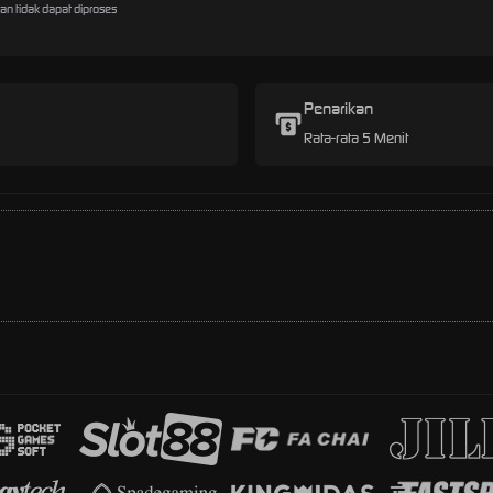
an tidak dapat diproses
Penarikan
Rata-rata 5 Menit