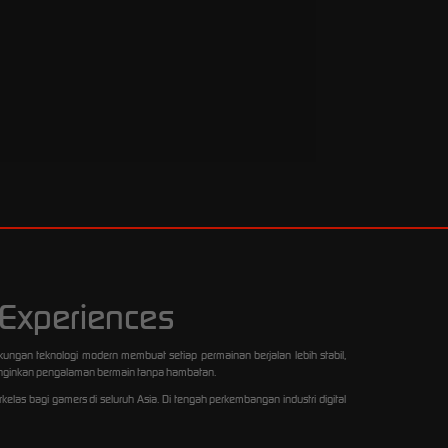
Experiences
ungan teknologi modern membuat setiap permainan berjalan lebih stabil,
nginginkan pengalaman bermain tanpa hambatan.
las bagi gamers di seluruh Asia. Di tengah perkembangan industri digital