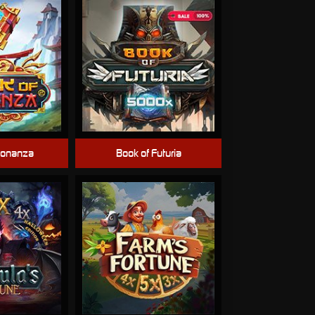
Mahjong Wins - Gong Xi Fa Cai
Bonanza
Book of Futuria