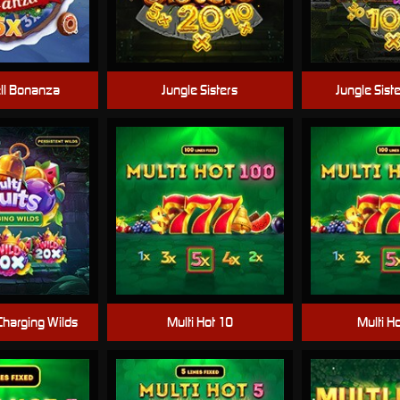
ell Bonanza
Jungle Sisters
Jungle Sist
 Charging Wilds
Multi Hot 10
Multi H