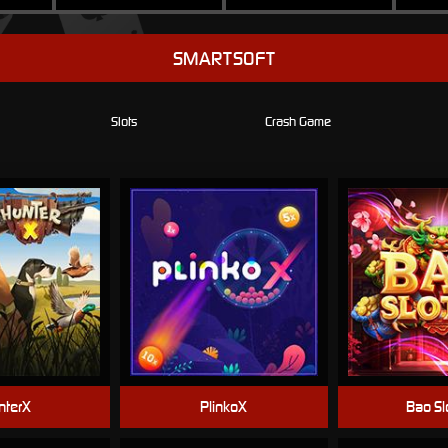
SMARTSOFT
Slots
Crash Game
nterX
PlinkoX
Bao Sl