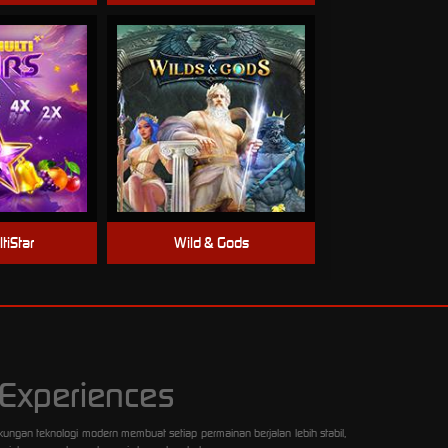
tiStar
Wild & Gods
Experiences
ungan teknologi modern membuat setiap permainan berjalan lebih stabil,