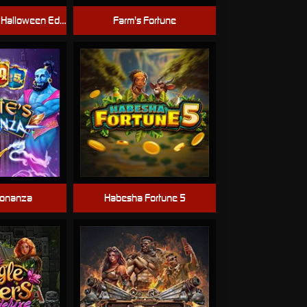
Dracula's Fortune Halloween Edition
Farm's Fortune
Bonanza
Habesha Fortune 5