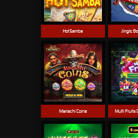
HotSamba
Jingle B
Mariachi Coins
Multi Fruits