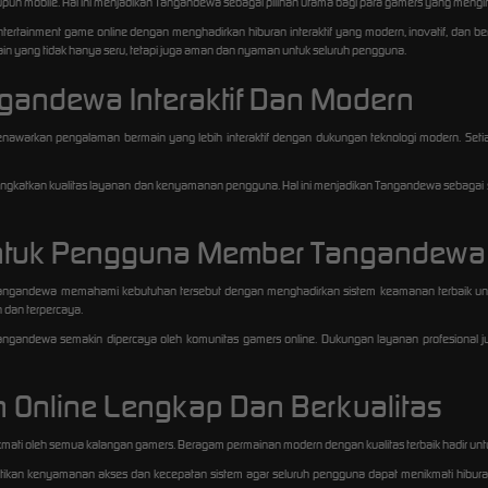
maupun mobile. Hal ini menjadikan Tangandewa sebagai pilihan utama bagi para gamers yang me
rtainment game online dengan menghadirkan hiburan interaktif yang modern, inovatif, dan berke
yang tidak hanya seru, tetapi juga aman dan nyaman untuk seluruh pengguna.
gandewa Interaktif Dan Modern
enawarkan pengalaman bermain yang lebih interaktif dengan dukungan teknologi modern. Seti
ningkatkan kualitas layanan dan kenyamanan pengguna. Hal ini menjadikan Tangandewa sebagai s
Untuk Pengguna Member Tangandewa
 Tangandewa memahami kebutuhan tersebut dengan menghadirkan sistem keamanan terbaik unt
n dan terpercaya.
ndewa semakin dipercaya oleh komunitas gamers online. Dukungan layanan profesional
 Online Lengkap Dan Berkualitas
ikmati oleh semua kalangan gamers. Beragam permainan modern dengan kualitas terbaik hadir 
ikan kenyamanan akses dan kecepatan sistem agar seluruh pengguna dapat menikmati hiburan d