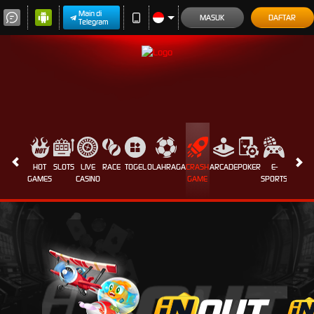
Main di
MASUK
DAFTAR
Telegram
HOT
SLOTS
LIVE
RACE
TOGEL
OLAHRAGA
CRASH
ARCADE
POKER
E-
SABUN
GAMES
CASINO
GAME
SPORTS
AYAM