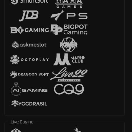
Live Casino