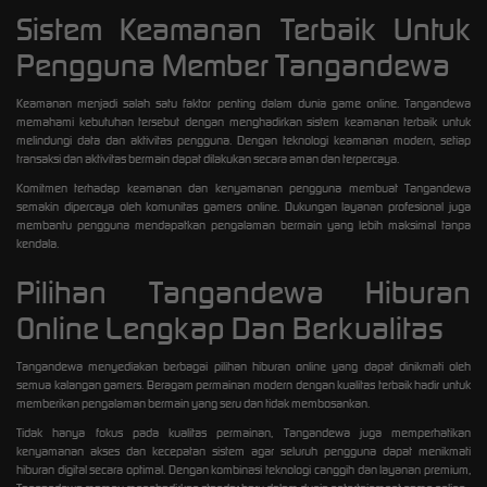
Sistem Keamanan Terbaik Untuk
Pengguna Member Tangandewa
Keamanan menjadi salah satu faktor penting dalam dunia game online. Tangandewa
memahami kebutuhan tersebut dengan menghadirkan sistem keamanan terbaik untuk
melindungi data dan aktivitas pengguna. Dengan teknologi keamanan modern, setiap
transaksi dan aktivitas bermain dapat dilakukan secara aman dan terpercaya.
Komitmen terhadap keamanan dan kenyamanan pengguna membuat Tangandewa
semakin dipercaya oleh komunitas gamers online. Dukungan layanan profesional juga
membantu pengguna mendapatkan pengalaman bermain yang lebih maksimal tanpa
kendala.
Pilihan Tangandewa Hiburan
Online Lengkap Dan Berkualitas
Tangandewa menyediakan berbagai pilihan hiburan online yang dapat dinikmati oleh
semua kalangan gamers. Beragam permainan modern dengan kualitas terbaik hadir untuk
memberikan pengalaman bermain yang seru dan tidak membosankan.
Tidak hanya fokus pada kualitas permainan, Tangandewa juga memperhatikan
kenyamanan akses dan kecepatan sistem agar seluruh pengguna dapat menikmati
hiburan digital secara optimal. Dengan kombinasi teknologi canggih dan layanan premium,