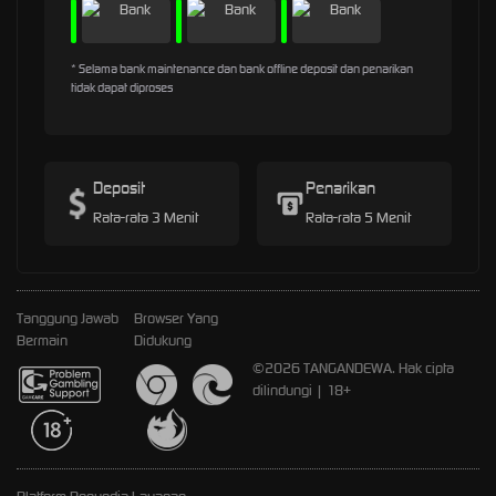
* Selama bank maintenance dan bank offline deposit dan penarikan
tidak dapat diproses
Deposit
Penarikan
Rata-rata 3 Menit
Rata-rata 5 Menit
Tanggung Jawab
Browser Yang
Bermain
Didukung
©2026 TANGANDEWA. Hak cipta
dilindungi | 18+