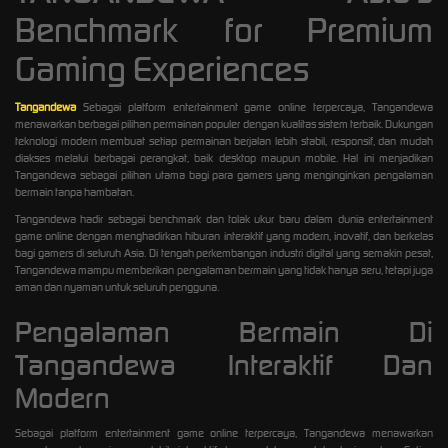
Benchmark for Premium
Gaming Experiences
Tangandewa
Sebagai platform entertainment game online terpercaya, Tangandewa
menawarkan berbagai pilihan permainan populer dengan kualitas sistem terbaik. Dukungan
teknologi modern membuat setiap permainan berjalan lebih stabil, responsif, dan mudah
diakses melalui berbagai perangkat, baik desktop maupun mobile. Hal ini menjadikan
Tangandewa sebagai pilihan utama bagi para gamers yang menginginkan pengalaman
bermain tanpa hambatan.
Tangandewa hadir sebagai benchmark dan tolak ukur baru dalam dunia entertainment
game online dengan menghadirkan hiburan interaktif yang modern, inovatif, dan berkelas
bagi gamers di seluruh Asia. Di tengah perkembangan industri digital yang semakin pesat,
Tangandewa mampu memberikan pengalaman bermain yang tidak hanya seru, tetapi juga
aman dan nyaman untuk seluruh pengguna.
Pengalaman Bermain Di
Tangandewa Interaktif Dan
Modern
Sebagai platform entertainment game online terpercaya, Tangandewa menawarkan